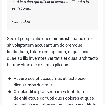
sunt in culpa qui officia deserunt mollit anim id
I
est laborum
C
L
~Jane Doe
E
S
Sed ut perspiciatis unde omnis iste natus error
sit voluptatem accusantium doloremque
laudantium, totam rem aperiam, eaque ipsa
t
C
quae ab illo inventore veritatis et quasi architecto
beatae vitae dicta sunt explicabo.
O
N
t
At vero eos et accusamus et iusto odio
T
dignissimos ducimus
A
Qui blanditiis praesentium voluptatum
deleniti atque corrupti quos dolores et quas
C
molestias excepturi sint occaecati cupiditate