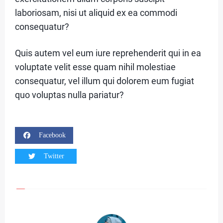
E
laboriosam, nisi ut aliquid ex ea commodi
G
consequatur?
O
Quis autem vel eum iure reprehenderit qui in ea
R
voluptate velit esse quam nihil molestiae
I
consequatur, vel illum qui dolorem eum fugiat
E
quo voluptas nulla pariatur?
1
Facebook
C
Twitter
A
T
E
G