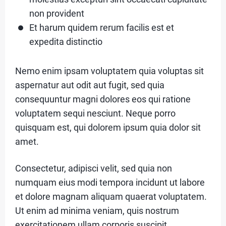
r
T
non provident
Et harum quidem rerum facilis est et
expedita distinctio
E
Q
Nemo enim ipsam voluptatem quia voluptas sit
U
aspernatur aut odit aut fugit, sed quia
consequuntur magni dolores eos qui ratione
I
voluptatem sequi nesciunt. Neque porro
P
quisquam est, qui dolorem ipsum quia dolor sit
E
amet.
Consectetur, adipisci velit, sed quia non
C
numquam eius modi tempora incidunt ut labore
A
et dolore magnam aliquam quaerat voluptatem.
Ut enim ad minima veniam, quis nostrum
T
exercitationem ullam corporis suscipit