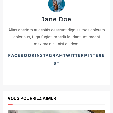
O
R
Jane Doe
I
Alias aperiam at debitis deserunt dignissimos dolorem
E
doloribus, fuga fugiat impedit laudantium magni
2
maxime nihil nisi quidem.
FACEBOOKINSTAGRAMTWITTERPINTERE
ST
C
A
T
E
VOUS POURRIEZ AIMER
G
O