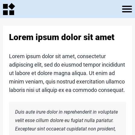
A
C
Lorem ipsum dolor sit amet
C
U
Lorem ipsum dolor sit amet, consectetur
E
adipiscing elit, sed do eiusmod tempor incididunt
ut labore et dolore magna aliqua. Ut enim ad
I
i
minim veniam, quis nostrud exercitation ullamco
L
laboris nisi ut aliquip ex ea commodo consequat.
r
A
i
Duis aute irure dolor in reprehenderit in voluptate
R
velit esse cillum dolore eu fugiat nulla pariatur.
Excepteur sint occaecat cupidatat non proident,
T
l