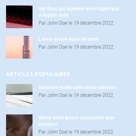
I
Vel illum qui dolorem eum fugiat quo
voluptas nulla
C
Par John Doe le 19 décembre 2022
L
E
Lorem ipsum dolor sit amet
Par John Doe le 19 décembre 2022
S
t
ARTICLES POPULAIRES
C
O
Deserunt mollit anim id est laborum
Par John Doe le 19 décembre 2022
N
t
T
A
Nemo enim ipsam voluptatem quia
volupta
s
C
Par John Doe le 19 décembre 2022