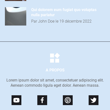
r
T
Qui dolorem eum fugiat quo voluptas
nulla pariatur
Par John Doe le 19 décembre 2022
E
Q
U
I
P
E
A PROPOS
Lorem ipsum dolor sit amet, consectetuer adipiscing elit.
Aenean commodo ligula eget dolor. Aenean massa.
C
A
T