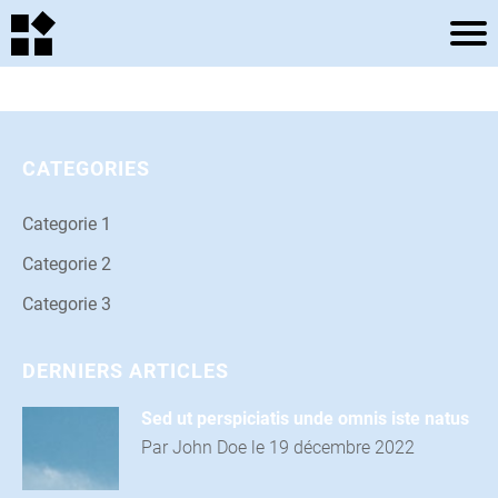
A
C
C
CATEGORIES
U
Categorie 1
E
Categorie 2
I
i
Categorie 3
L
DERNIERS ARTICLES
r
A
i
Sed ut perspiciatis unde omnis iste natus
R
Par John Doe le 19 décembre 2022
T
l